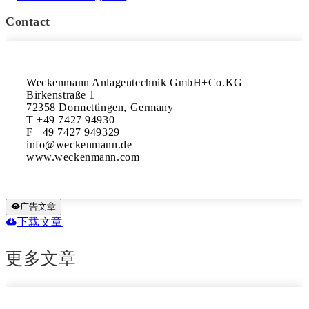
Contact
Weckenmann Anlagentechnik GmbH+Co.KG

Birkenstraße 1

72358 Dormettingen, Germany

T +49 7427 94930

F +49 7427 949329

info@weckenmann.de

www.weckenmann.com
广告文章
下载文章
更多文章