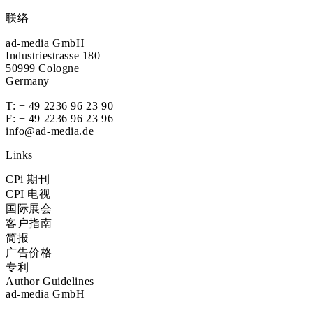
联络
ad-media GmbH
Industriestrasse 180
50999 Cologne
Germany
T:
+ 49 2236 96 23 90
F: + 49 2236 96 23 96
info@ad-media.de
Links
CPi 期刊
CPI 电视
国际展会
客户指南
简报
广告价格
专利
Author Guidelines
ad-media GmbH