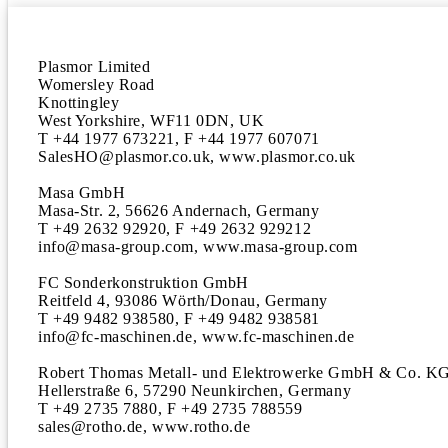
Plasmor Limited

Womersley Road

Knottingley

West Yorkshire, WF11 0DN, UK

T +44 1977 673221, F +44 1977 607071

SalesHO@plasmor.co.uk, www.plasmor.co.uk

Masa GmbH

Masa-Str. 2, 56626 Andernach, Germany

T +49 2632 92920, F +49 2632 929212

info@masa-group.com, www.masa-group.com

FC Sonderkonstruktion GmbH

Reitfeld 4, 93086 Wörth/Donau, Germany

T +49 9482 938580, F +49 9482 938581

info@fc-maschinen.de, www.fc-maschinen.de

Robert Thomas Metall- und Elektrowerke GmbH & Co. KG
Hellerstraße 6, 57290 Neunkirchen, Germany

T +49 2735 7880, F +49 2735 788559

sales@rotho.de, www.rotho.de