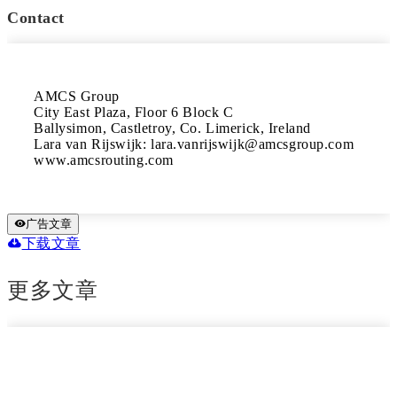
Contact
AMCS Group

City East Plaza, Floor 6 Block C

Ballysimon, Castletroy, Co. Limerick, Ireland

Lara van Rijswijk: lara.vanrijswijk@amcsgroup.com

www.amcsrouting.com
广告文章
下载文章
更多文章