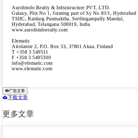
Aurobindo Realty & Infrastructure PVT. LTD.

Galaxy, Plot No 1, forming part of Sy No 83/1, Hyderabad
TSIIC, Raidurg Panmaktha, Serilingampally Mandal,

Hyderabad, Telangana 500019, India

www.aurobindorealty.com

Elematic

Airolantie 2, P.O. Box 33, 37801 Akaa, Finland

T +358 3 549511

F +358 3 5495300

info@elematic.com

www.elematic.com
广告文章
下载文章
更多文章