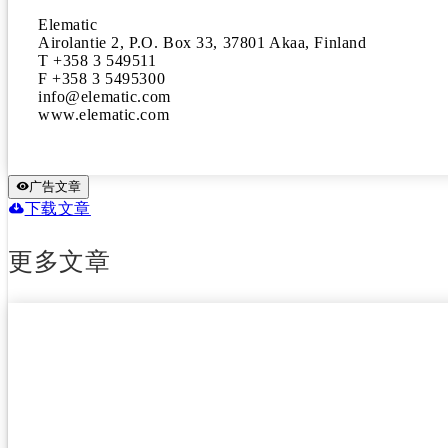
Elematic

Airolantie 2, P.O. Box 33, 37801 Akaa, Finland 

T +358 3 549511

F +358 3 5495300 

info@elematic.com

www.elematic.com
广告文章
下载文章
更多文章