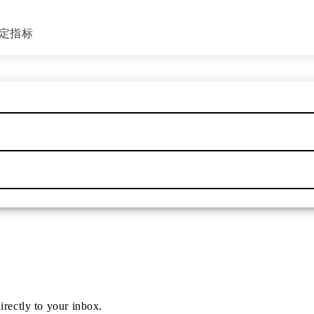
设定指标
irectly to your inbox.