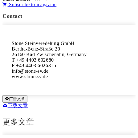
Subscribe to magazine
Contact
Stone Steinveredelung GmbH 

Bertha-Benz-Straße 20

26160 Bad Zwischenahn, Germany 

T +49 4403 602680

F +49 4403 6026815

info@stone-sv.de 

www.stone-sv.de
广告文章
下载文章
更多文章