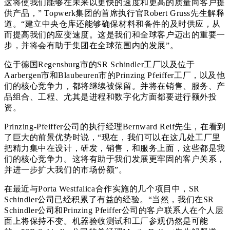
这将使我们能够在未来以更快的速度和更高的质量向客户提
供产品，” Topwerk集团的首席执行官Robert Gruss先生解释
道。“建立中央仓库还能够确保材料和备件的及时供应，从
而提高我们的应变速度。这是我们和全球客户迈出的重要一
步，并将会有助于集团在全球范围内的发展”。
位于德国Regensburg市的SR Schindler工厂以及位于
Aarbergen市和Blaubeuren市的Prinzing Pfeiffer工厂，以及他
们的核心竞争力，都将继续被保留。并将在销售、服务、产
品组合、工程、尤其是进程和数字化方面都要进行额外投
资。
Prinzing-Pfeiffer公司的执行经理Bernward Reif先生，在看到
了巨大的前景优势时说，“现在，我们可以在这几处工厂里
把精力集中在设计，研发，销售，和服务上面，这些都是我
们的核心竞争力。这将有助于我们发展更牢固的客户关系，
并进一步扩大我们的市场份额”。
在最近与Porta Westfalica合作实施的几个项目中，SR
Schindler公司已经积累了有益的经验。“当然，我们在SR
Schindler公司和Prinzing Pfeiffer公司的客户联系人在个人层
面上将保持不变。机器验收测试和工厂参观仍然是可能