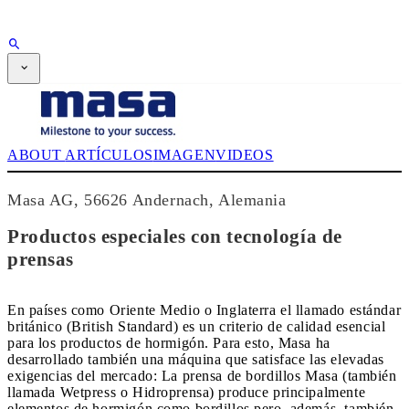
PUBLICIDAD
SUSCRIPCIÓN
Revista
CPI-TV
EVENTOS
ABOUT
ARTÍCULOS
IMAGEN
VIDEOS
BUYERS' GUIDE
JOB BRIDGE
NEWSLETTER
Masa AG, 56626 Andernach, Alemania
PUBLICIDAD
SUSCRIPCIÓN
Productos especiales con tecnología de
prensas
En países como Oriente Medio o Inglaterra el llamado estándar
británico (British Standard) es un criterio de calidad esencial
para los productos de hormigón. Para esto, Masa ha
desarrollado también una máquina que satisface las elevadas
exigencias del mercado: La prensa de bordillos Masa (también
llamada Wetpress o Hidroprensa) produce principalmente
elementos de hormigón como bordillos pero, además, también