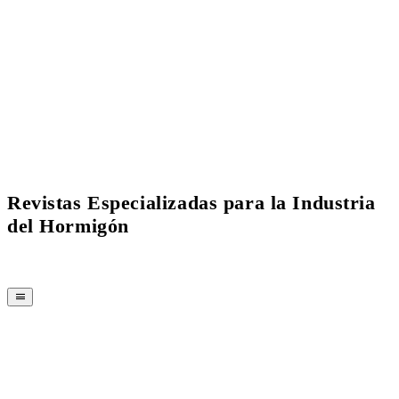
Current Issue Flipbook
Revistas Especializadas para la Industria
del Hormigón
REVISTA
CPI-TV
EVENTOS
BUYERS' GUIDE
JOB BRIDGE
NEWSLETTER