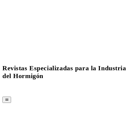
Current Issue Flipbook
Revistas Especializadas para la Industria
del Hormigón
REVISTA
CPI-TV
EVENTOS
BUYERS' GUIDE
JOB BRIDGE
NEWSLETTER