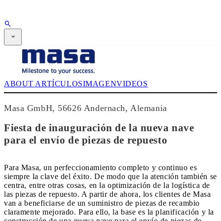
PUBLICIDAD
SUSCRIPCIÓN
Revista
CPI-TV
EVENTOS
ABOUT
ARTÍCULOS
IMAGEN
VIDEOS
BUYERS' GUIDE
JOB BRIDGE
NEWSLETTER
Masa GmbH, 56626 Andernach, Alemania
PUBLICIDAD
SUSCRIPCIÓN
Fiesta de inauguración de la nueva nave
para el envío de piezas de repuesto
Para Masa, un perfeccionamiento completo y continuo es
siempre la clave del éxito. De modo que la atención también se
centra, entre otras cosas, en la optimización de la logística de
las piezas de repuesto. A partir de ahora, los clientes de Masa
van a beneficiarse de un suministro de piezas de recambio
claramente mejorado. Para ello, la base es la planificación y la
construcción de una nueva nave para el envío de piezas de