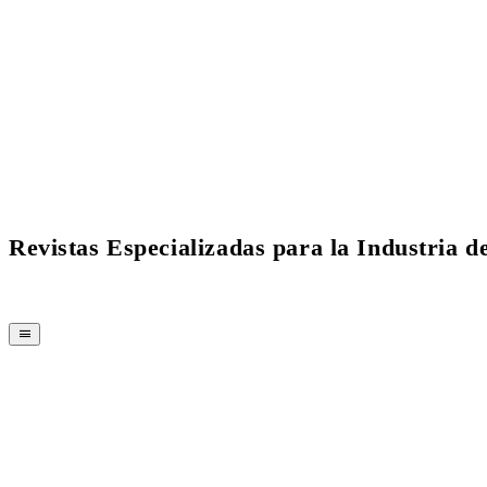
Revistas Especializadas para la Industria 
REVISTA
CPI-TV
EVENTOS
BUYERS' GUIDE
JOB BRIDGE
NEWSLETTER
PUBLICIDAD