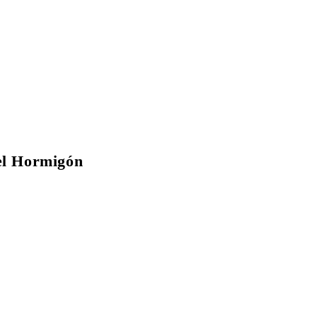
Current Issue Flipbook
del Hormigón