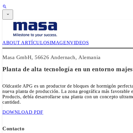
SUSCRIPCIÓN
Revista
CPI-TV
EVENTOS
ABOUT
ARTÍCULOS
IMAGEN
VIDEOS
BUYERS' GUIDE
JOB BRIDGE
NEWSLETTER
Masa GmbH, 56626 Andernach, Alemania
PUBLICIDAD
SUSCRIPCIÓN
Planta de alta tecnología en un entorno maje
Oldcastle APG es un productor de bloques de hormigón perfectam
nueva planta de producción. La zona geográfica más favorable el
Products, debía desarrollarse una planta con un concepto ultram
cantidad.
DOWNLOAD PDF
Contacto