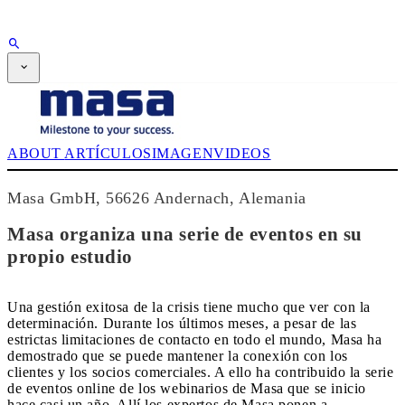
PUBLICIDAD
SUSCRIPCIÓN
Revista
CPI-TV
EVENTOS
ABOUT
ARTÍCULOS
IMAGEN
VIDEOS
BUYERS' GUIDE
JOB BRIDGE
NEWSLETTER
Masa GmbH, 56626 Andernach, Alemania
PUBLICIDAD
SUSCRIPCIÓN
Masa organiza una serie de eventos en su
propio estudio
Una gestión exitosa de la crisis tiene mucho que ver con la
determinación. Durante los últimos meses, a pesar de las
estrictas limitaciones de contacto en todo el mundo, Masa ha
demostrado que se puede mantener la conexión con los
clientes y los socios comerciales. A ello ha contribuido la serie
de eventos online de los webinarios de Masa que se inicio
hace casi un año. Allí los expertos de Masa ponen a