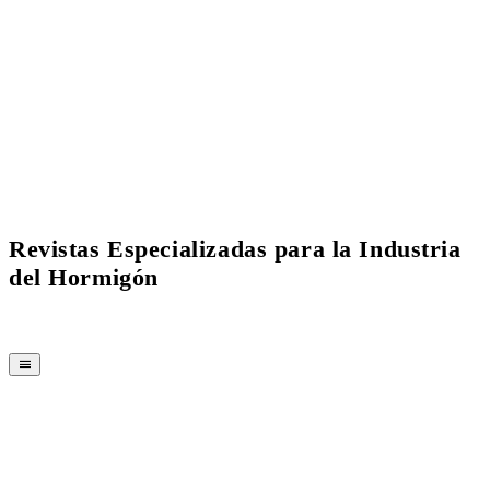
Current Issue Flipbook
Revistas Especializadas para la Industria
del Hormigón
REVISTA
CPI-TV
EVENTOS
BUYERS' GUIDE
JOB BRIDGE
NEWSLETTER