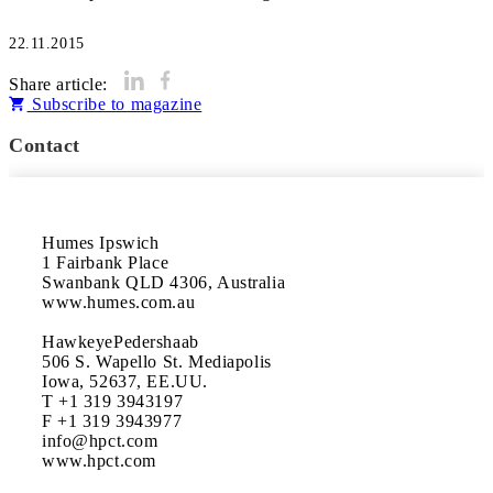
22.11.2015
Share article:
Subscribe to magazine
Contact
Humes Ipswich

1 Fairbank Place

Swanbank QLD 4306, Australia 

www.humes.com.au

HawkeyePedershaab

506 S. Wapello St. Mediapolis 

Iowa, 52637, EE.UU.

T +1 319 3943197

F +1 319 3943977 

info@hpct.com 

www.hpct.com
