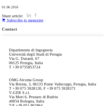
01.06.2016
Share article:
Subscribe to magazine
Contact
Dipartimento di Ingegneria

Università degli Studi di Perugia

Via G. Duranti, 67

06125 Perugia, Italia

T +39 0755853724

OMG-Sicoma Group

Via Brenta, 3, 06135 Ponte Valleceppi, Perugia, Italia

T +39 075 5928120, F +39 075 5928371

V-GER S.r.l.

Via Mori 6, Prunaro di Budrio

40054 Bologna, Italia

T/F +39 051 802864
