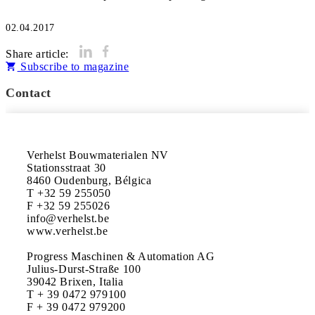
02.04.2017
Share article:
Subscribe to magazine
Contact
Verhelst Bouwmaterialen NV

Stationsstraat 30

8460 Oudenburg, Bélgica

T +32 59 255050

F +32 59 255026

info@verhelst.be

www.verhelst.be

Progress Maschinen & Automation AG

Julius-Durst-Straße 100

39042 Brixen, Italia

T + 39 0472 979100

F + 39 0472 979200
