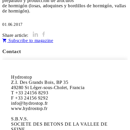
preparado y producción de artículos
de hormigón (losas, adoquines y bordillos de hormigón, vallas
de hormigón).
01.06.2017
Share article:
Subscribe to magazine
Contact
Hydrostop

Z.I. Des Grands Bois, BP 35

49280 St Léger-sous-Cholet, Francia

T +33 24156 8293

F +33 24156 9292

info@hydrostop.fr

www.hydrostop.fr

S.B.V.S.

SOCIETE DES BETONS DE LA VALLEE DE 
SEINE
