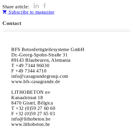
Share article:
Subscribe to magazine
Contact
BFS Betonfertigteilesysteme GmbH

Dr.-Georg-Spohn-Straße 31

89143 Blaubeuren, Alemania

T +49 7344 96030

F +49 7344 4710

info@casagrandegroup.com

www.bfs-casagrande.de

LITHOBETON nv

Kanaalstraat 18

8470 Gistel, Bélgica

T +32 (0)59 27 60 60

F +32 (0)59 27 65 03

info@lithobeton.be
