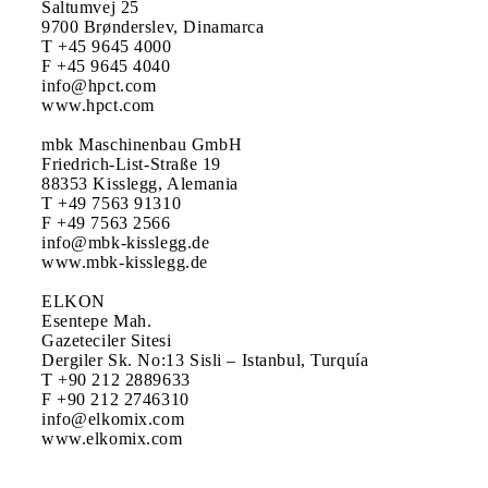
Saltumvej 25

9700 Brønderslev, Dinamarca

T +45 9645 4000

F +45 9645 4040

info@hpct.com

www.hpct.com

mbk Maschinenbau GmbH

Friedrich-List-Straße 19

88353 Kisslegg, Alemania

T +49 7563 91310

F +49 7563 2566

info@mbk-kisslegg.de

www.mbk-kisslegg.de

ELKON

Esentepe Mah.

Gazeteciler Sitesi

Dergiler Sk. No:13 Sisli – Istanbul, Turquía

T +90 212 2889633

F +90 212 2746310

info@elkomix.com

www.elkomix.com