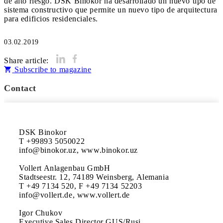
de alto riesgo. DSK Binokor ha desarrollado un nuevo tipo de
sistema constructivo que permite un nuevo tipo de arquitectura
para edificios residenciales.
03.02.2019
Share article:
Subscribe to magazine
Contact
DSK Binokor

T +99893 5050022

info@binokor.uz, www.binokor.uz

Vollert Anlagenbau GmbH

Stadtseestr. 12, 74189 Weinsberg, Alemania

T +49 7134 520, F +49 7134 52203

info@vollert.de, www.vollert.de

Igor Chukov

Executive Sales Director GUS/Rusi
