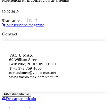
experiencia en la concepción de sistemas.
30.09.2019
Share article:
Subscribe to magazine
Contact
VAC-U-MAX

69 William Street

Belleville, NJ 07109, EE.UU.

T +1 973-759-4600

noraashmen@vac-u-max.net

www.vac-u-max.com/vacuum
Mostrar artículo
Descargar artículo