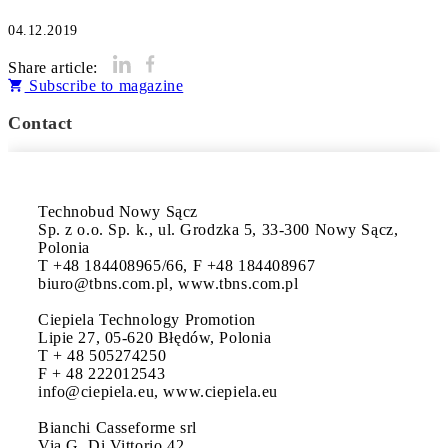
04.12.2019
Share article:
Subscribe to magazine
Contact
Technobud Nowy Sącz

Sp. z o.o. Sp. k., ul. Grodzka 5, 33-300 Nowy Sącz, 
Polonia

T +48 184408965/66, F +48 184408967

biuro@tbns.com.pl, www.tbns.com.pl

Ciepiela Technology Promotion

Lipie 27, 05-620 Błędów, Polonia

T + 48 505274250

F + 48 222012543

info@ciepiela.eu, www.ciepiela.eu

Bianchi Casseforme srl

Via G. Di Vittorio,42
