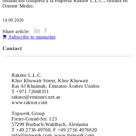
instalación completa a la empresa Raknor L.L.C., situada en
Oriente Medio.
14.09.2020
Share article:
Subscribe to magazine
Contact
Raknor L.L.C.

Khor Khuwair Street, Khor Khuwair 

Ras Al Khaimah, Emiratos Árabes Unidos

T +971 72668351

raknor@emirates.net.ae

www.raknor.com

Topwerk Group

Freier-Grund-Str. 123

57299 Burbach-Wahlbach, Alemania

T +49 2736 49760, F +49 2736 4976620 

info@topwerk.com, www.topwerk.com
