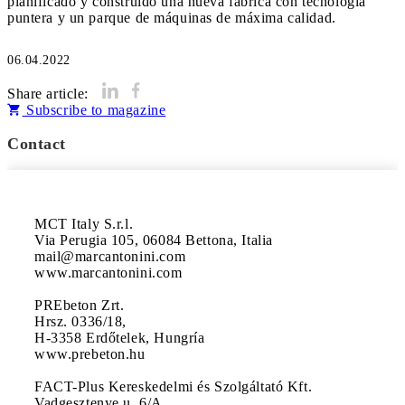
planificado y construido una nueva fábrica con tecnología
puntera y un parque de máquinas de máxima calidad.
06.04.2022
Share article:
Subscribe to magazine
Contact
MCT Italy S.r.l.

Via Perugia 105, 06084 Bettona, Italia

mail@marcantonini.com

www.marcantonini.com

PREbeton Zrt.

Hrsz. 0336/18,

H-3358 Erdőtelek, Hungría

www.prebeton.hu 

FACT-Plus Kereskedelmi és Szolgáltató Kft. 

Vadgesztenye u. 6/A.,
