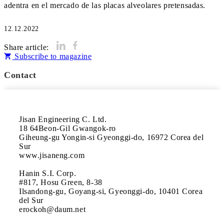
adentra en el mercado de las placas alveolares pretensadas.
12.12.2022
Share article:
Subscribe to magazine
Contact
Jisan Engineering C. Ltd.

18 64Beon-Gil Gwangok-ro

Giheung-gu Yongin-si Gyeonggi-do, 16972 Corea del 
Sur 

www.jisaneng.com

Hanin S.I. Corp.

#817, Hosu Green, 8-38

Ilsandong-gu, Goyang-si, Gyeonggi-do, 10401 Corea 
del Sur 

erockoh@daum.net
