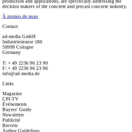
production and applications, are specifically addressing the
decision makers of the concrete and precast concrete industry.
À propos de nous
Contact
ad-media GmbH
Industriestrasse 180
50999 Cologne
Germany
T:
+ 49 2236 96 23 90
F: + 49 2236 96 23 96
info@ad-media.de
Links
Magazine
CPI-TV
Événements
Buyers' Guide
Newsletter
Publicité
Brevets
Author Guidelines