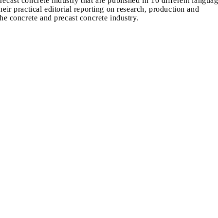
recast concrete industry that are published in 10 different langua
heir practical editorial reporting on research, production and
the concrete and precast concrete industry.