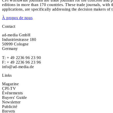
CPi worldwide journals are trade journals for the concrete and p
editions in more than 170 countries. These trade journals, with t
applications, are specifically addressing the decision makers of 
À propos de nous
Contact
ad-media GmbH
Industriestrasse 180
50999 Cologne
Germany
T:
+ 49 2236 96 23 90
F: + 49 2236 96 23 96
info@ad-media.de
Links
Magazine
CPI-TV
Événements
Buyers' Guide
Newsletter
Publicité
Brevets