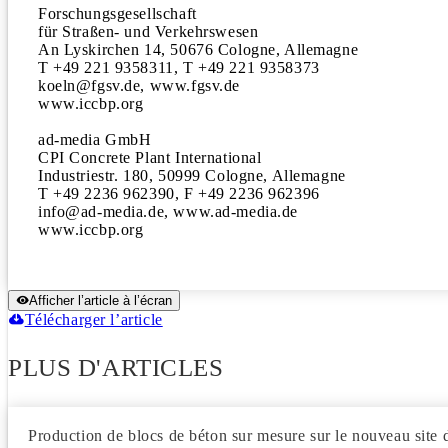
Forschungsgesellschaft

für Straßen- und Verkehrswesen

An Lyskirchen 14, 50676 Cologne, Allemagne

T +49 221 9358311, T +49 221 9358373

koeln@fgsv.de, www.fgsv.de

www.iccbp.org

ad-media GmbH 

CPI Concrete Plant International

Industriestr. 180, 50999 Cologne, Allemagne

T +49 2236 962390, F +49 2236 962396

info@ad-media.de, www.ad-media.de

www.iccbp.org
Afficher l’article à l’écran
Télécharger l’article
PLUS D'ARTICLES
Production de blocs de béton sur mesure sur le nouveau site