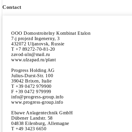
Contact
OOO Domostroitelny Kombinat Etalon

7-j projezd Ingenerny, 3

432072 Uljanovsk, Russie

T +7 89272-70-81-20

zavod-uln@mail.ru

www.ulzapad.ru/plant

Progress Holding AG

Julius-Durst-Str. 100 

39042 Brixen, Italie

T +39 0472 979900

F +39 0472 979999

info@progress-group.info 

www.progress-group.info

Ebawe Anlagentechnik GmbH 

Dübener Landstr. 58 

04838 Eilenburg, Allemagne 

T +49 3423 6650 
