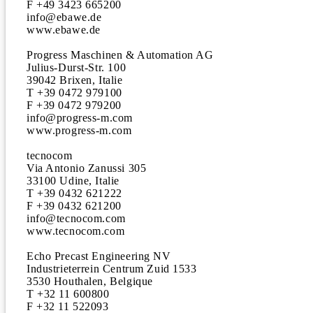
F +49 3423 665200 

info@ebawe.de 

www.ebawe.de

Progress Maschinen & Automation AG 

Julius-Durst-Str. 100 

39042 Brixen, Italie 

T +39 0472 979100 

F +39 0472 979200 

info@progress-m.com 

www.progress-m.com

tecnocom 

Via Antonio Zanussi 305 

33100 Udine, Italie 

T +39 0432 621222 

F +39 0432 621200 

info@tecnocom.com 

www.tecnocom.com

Echo Precast Engineering NV 

Industrieterrein Centrum Zuid 1533 

3530 Houthalen, Belgique 

T +32 11 600800 

F +32 11 522093 
