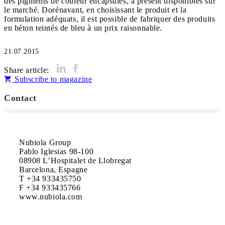
des pigments de couleur encapsulés, à présent disponibles sur
le marché. Dorénavant, en choisissant le produit et la
formulation adéquats, il est possible de fabriquer des produits
en béton teintés de bleu à un prix raisonnable.
21.07.2015
Share article:
Subscribe to magazine
Contact
Nubiola Group

Pablo Iglesias 98-100

08908 L’Hospitalet de Llobregat

Barcelona, Espagne 

T +34 933435750

F +34 933435766

www.nubiola.com