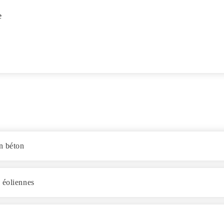


n béton
 éoliennes