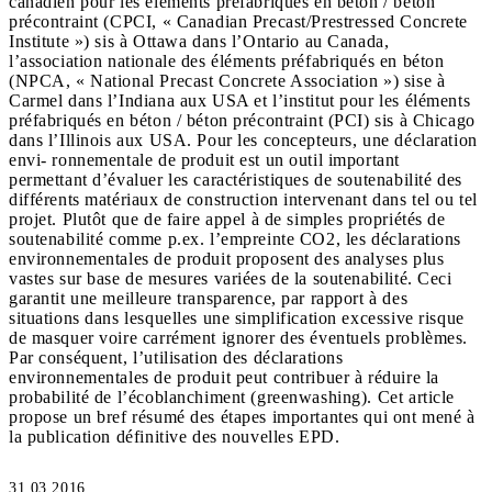
canadien pour les éléments préfabriqués en béton / béton
précontraint (CPCI, « Canadian Precast/Prestressed Concrete
Institute ») sis à Ottawa dans l’Ontario au Canada,
l’association nationale des éléments préfabriqués en béton
(NPCA, « National Precast Concrete Association ») sise à
Carmel dans l’Indiana aux USA et l’institut pour les éléments
préfabriqués en béton / béton précontraint (PCI) sis à Chicago
dans l’Illinois aux USA. Pour les concepteurs, une déclaration
envi- ronnementale de produit est un outil important
permettant d’évaluer les caractéristiques de soutenabilité des
différents matériaux de construction intervenant dans tel ou tel
projet. Plutôt que de faire appel à de simples propriétés de
soutenabilité comme p.ex. l’empreinte CO2, les déclarations
environnementales de produit proposent des analyses plus
vastes sur base de mesures variées de la soutenabilité. Ceci
garantit une meilleure transparence, par rapport à des
situations dans lesquelles une simplification excessive risque
de masquer voire carrément ignorer des éventuels problèmes.
Par conséquent, l’utilisation des déclarations
environnementales de produit peut contribuer à réduire la
probabilité de l’écoblanchiment (greenwashing). Cet article
propose un bref résumé des étapes importantes qui ont mené à
la publication définitive des nouvelles EPD.
31.03.2016