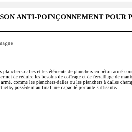
ISON ANTI-POINÇONNEMENT POUR 
magne
s planchers-dalles et les éléments de planchers en béton armé cons
met de réduire les besoins de coffrage et de ferraillage de manière
n armé, comme les planchers-dalles ou les planchers à dalles cham
uelle, possèdent au final une capacité portante suffisante.