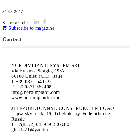
31.05.2017
Share article:
Subscribe to magazine
Contact
NORDIMPIANTI SYSTEM SRL

Via Erasmo Piaggio, 19/A

66100 Chieti (CH), Italie

T +39 0871 540222

F +39 0871 562408

info@nordimpianti.com

www.nordimpianti.com 

JELEZOBETONNYE CONSTRUKCII №1 OAO

Lapsarsky track, 19, Tcheboksary, Fédération de 
Russie

T +7(8352) 641989, 507680

gbk-1-21@yandex.ru 
