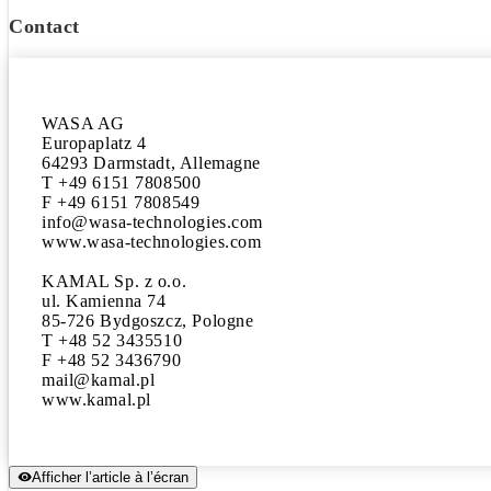
Contact
WASA AG

Europaplatz 4

64293 Darmstadt, Allemagne 

T +49 6151 7808500

F +49 6151 7808549 

info@wasa-technologies.com 

www.wasa-technologies.com

KAMAL Sp. z o.o.

ul. Kamienna 74

85-726 Bydgoszcz, Pologne

T +48 52 3435510

F +48 52 3436790

mail@kamal.pl

www.kamal.pl
Afficher l’article à l’écran