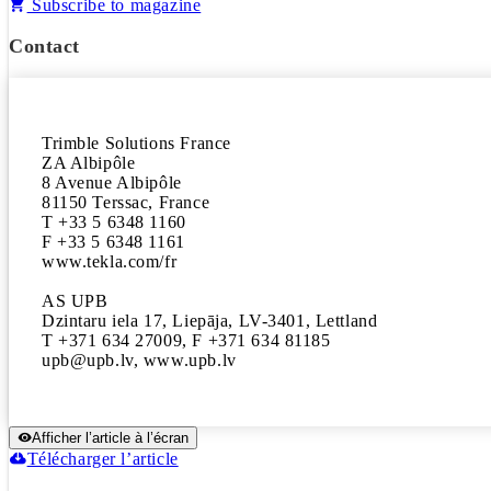
Subscribe to magazine
Contact
Trimble Solutions France

ZA Albipôle

8 Avenue Albipôle

81150 Terssac, France

T +33 5 6348 1160

F +33 5 6348 1161

www.tekla.com/fr

AS UPB

Dzintaru iela 17, Liepāja, LV-3401, Lettland

T +371 634 27009, F +371 634 81185

upb@upb.lv, www.upb.lv
Afficher l’article à l’écran
Télécharger l’article