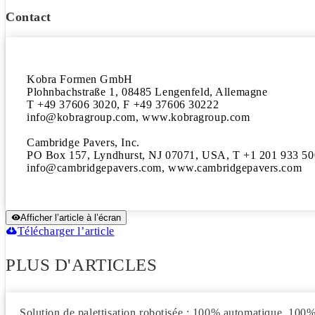
Contact
Kobra Formen GmbH

Plohnbachstraße 1, 08485 Lengenfeld, Allemagne

T +49 37606 3020, F +49 37606 30222

info@kobragroup.com, www.kobragroup.com

Cambridge Pavers, Inc.

PO Box 157, Lyndhurst, NJ 07071, USA, T +1 201 933 50
info@cambridgepavers.com, www.cambridgepavers.com
Afficher l’article à l’écran
Télécharger l’article
PLUS D'ARTICLES
Solution de palettisation robotisée : 100% automatique, 10