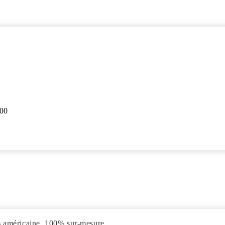
00

0% américaine, 100% sur-mesure