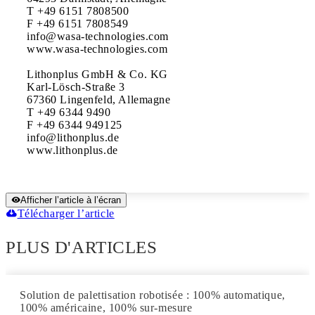
T +49 6151 7808500

F +49 6151 7808549

info@wasa-technologies.com

www.wasa-technologies.com

Lithonplus GmbH & Co. KG

Karl-Lösch-Straße 3

67360 Lingenfeld, Allemagne

T +49 6344 9490

F +49 6344 949125

info@lithonplus.de

www.lithonplus.de
Afficher l’article à l’écran
Télécharger l’article
PLUS D'ARTICLES
Solution de palettisation robotisée : 100% automatique,
100% américaine, 100% sur-mesure