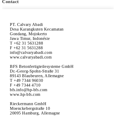
Contact
PT. Calvary Abadi

Desa Karangkuten Kecamatan

Gondang, Mojokerto

Jawa Timur, Indonésie

T +62 31 5631288

F +62 31 5631288

info@calvaryabadi.com

www.calvaryabadi.com

BFS Betonfertigteilesysteme GmbH

Dr.-Georg-Spohn-Straße 31

89143 Blaubeuren, Allemagne

T +49 7344 96030

F +49 7344 4710

bfs.info@hp-bfs.com

www.hp-bfs.com

Rieckermann GmbH

Moenckebergstraße 10

20095 Hamburg, Allemagne
