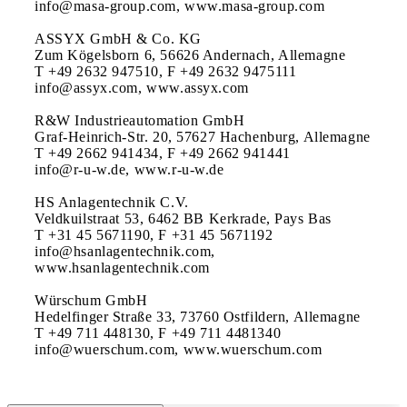
info@masa-group.com, www.masa-group.com

ASSYX GmbH & Co. KG

Zum Kögelsborn 6, 56626 Andernach, Allemagne

T +49 2632 947510, F +49 2632 9475111

info@assyx.com, www.assyx.com

R&W Industrieautomation GmbH

Graf-Heinrich-Str. 20, 57627 Hachenburg, Allemagne

T +49 2662 941434, F +49 2662 941441

info@r-u-w.de, www.r-u-w.de

HS Anlagentechnik C.V.

Veldkuilstraat 53, 6462 BB Kerkrade, Pays Bas

T +31 45 5671190, F +31 45 5671192

info@hsanlagentechnik.com, 
www.hsanlagentechnik.com

Würschum GmbH

Hedelfinger Straße 33, 73760 Ostfildern, Allemagne

T +49 711 448130, F +49 711 4481340

info@wuerschum.com, www.wuerschum.com