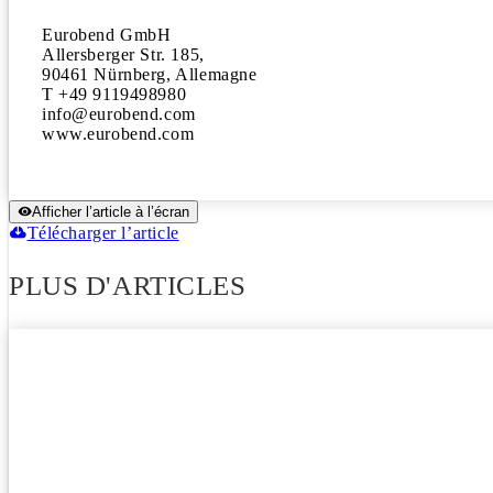
Eurobend GmbH

Allersberger Str. 185,

90461 Nürnberg, Allemagne

T +49 9119498980

info@eurobend.com

www.eurobend.com
Afficher l’article à l’écran
Télécharger l’article
PLUS D'ARTICLES