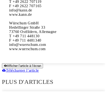
T +49 2622 707119

F +49 2622 707165

info@kann.de

www.kann.de

Würschum GmbH

Hedelfinger Straße 33

73760 Ostfildern, Allemagne

T +49 711 448130

F +49 711 4481340

info@wuerschum.com

www.wuerschum.com
Afficher l’article à l’écran
Télécharger l’article
PLUS D'ARTICLES