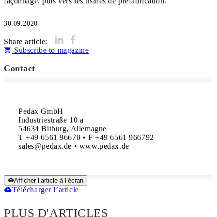
façonnage, puis vers les usines de préfabrication.
30.09.2020
Share article:
Subscribe to magazine
Contact
Pedax GmbH

Industriestraße 10 a

54634 Bitburg, Allemagne

T +49 6561 96670 • F +49 6561 966792

sales@pedax.de • www.pedax.de
Afficher l’article à l’écran
Télécharger l’article
PLUS D'ARTICLES