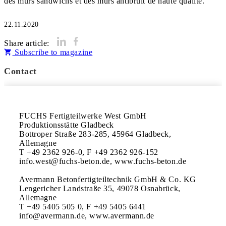
des murs sandwichs et des murs antibruit de haute qualité.
22.11.2020
Share article:
Subscribe to magazine
Contact
FUCHS Fertigteilwerke West GmbH 

Produktionsstätte Gladbeck 

Bottroper Straße 283-285, 45964 Gladbeck, 
Allemagne

T +49 2362 926-0, F +49 2362 926-152

info.west@fuchs-beton.de, www.fuchs-beton.de

Avermann Betonfertigteiltechnik GmbH & Co. KG

Lengericher Landstraße 35, 49078 Osnabrück, 
Allemagne

T +49 5405 505 0, F +49 5405 6441

info@avermann.de, www.avermann.de