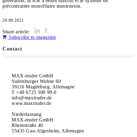
génération, la scie à béton maxcut et le système de
20.09.2021
Share article:
Subscribe to magazine
Contact
MAX-truder GmbH

Sudenburger Wuhne 60

39116 Magdeburg, Allemagne

T +49 6725 300 99-0

info@maxtruder.de

www.maxtruder.de

Niederlassung

MAX-truder GmbH

Rheinstraße 40
