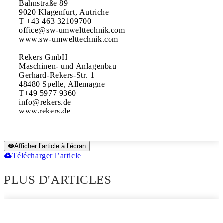
Bahnstraße 89

9020 Klagenfurt, Autriche

T +43 463 32109700 

office@sw-umwelttechnik.com 

www.sw-umwelttechnik.com

Rekers GmbH

Maschinen- und Anlagenbau 

Gerhard-Rekers-Str. 1

48480 Spelle, Allemagne 

T+49 5977 9360 

info@rekers.de 

www.rekers.de
Afficher l’article à l’écran
Télécharger l’article
PLUS D'ARTICLES