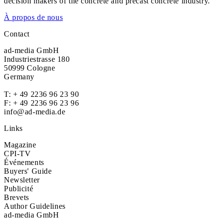
decision makers of the concrete and precast concrete industry.
À propos de nous
Contact
ad-media GmbH
Industriestrasse 180
50999 Cologne
Germany
T:
+ 49 2236 96 23 90
F: + 49 2236 96 23 96
info@ad-media.de
Links
Magazine
CPI-TV
Événements
Buyers' Guide
Newsletter
Publicité
Brevets
Author Guidelines
ad-media GmbH