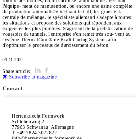
fournir des moules, ou un carrousel automatique avec tout
l'équipe- ment de manutention, ou encore une usine complète
de production automatisée incluant le hall, les grues et la
centrale de mélange, le spécialiste allemand s'adapte à toutes
les situations et propose des solutions qui répondent aux
exigences les plus pointues. S'agissant de la préfabrication de
voussoirs de tunnels, l'entreprise s'en remet très sou- vent au
système ThermalCure® de Kraft Curing Systems afin
d'optimiser le processus de durcissement du béton.
03.11.2022
Share article:
Subscribe to magazine
Contact
Herrenknecht Formwork 

Schlehenweg 2

77963 Schwanau, Allemagne

T +49 7824 3022822 

info@herrenknecht-formwork.de 
