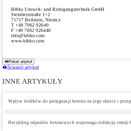
Bibko Umwelt- und Reinigungstechnik GmbH

Steinbeisstraße 1+2

71717 Beilstein, Niemcy

T +49 7062 92640

F +49 7062 926440

info@bibko.com

www.bibko.com
Pokaż artykuł
Ściągnij artykuł
INNE ARTYKUŁY
Wpływ środków do pielęgnacji betonu na jego skurcz i prze
Recykling odpadów betonowych wspomaga redukcję emisji