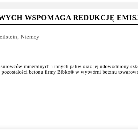
YCH WSPOMAGA REDUKCJĘ EMISJ
ilstein, Niemcy
urowców mineralnych i innych paliw oraz jej udowodniony szko
gu pozostałości betonu firmy Bibko® w wytwórni betonu towarowe