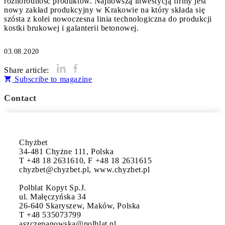
różnorodność produktów. Najnowszą inwestycją firmy jest
nowy zakład produkcyjny w Krakowie na który składa się
szósta z kolei nowoczesna linia technologiczna do produkcji
kostki brukowej i galanterii betonowej.
03.08.2020
Share article:
Subscribe to magazine
Contact
Chyżbet

34-481 Chyżne 111, Polska

T +48 18 2631610, F +48 18 2631615

chyzbet@chyzbet.pl, www.chyzbet.pl

Polblat Kopyt Sp.J.

ul. Małęczyńska 34

26-640 Skaryszew, Maków, Polska

T +48 535073799

aszczepanowska@polblat.pl
