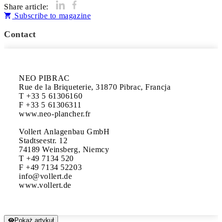
Share article:
Subscribe to magazine
Contact
NEO PIBRAC

Rue de la Briqueterie, 31870 Pibrac, Francja 

T +33 5 61306160

F +33 5 61306311 

www.neo-plancher.fr

Vollert Anlagenbau GmbH 

Stadtseestr. 12

74189 Weinsberg, Niemcy

T +49 7134 520

F +49 7134 52203 

info@vollert.de

www.vollert.de
Pokaż artykuł