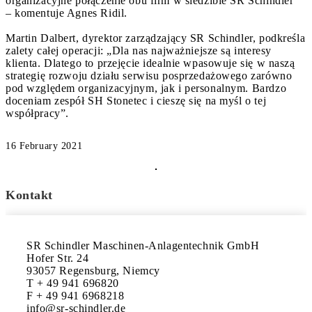
organizacyjne połączenie obu firm w siedzibie SR Schindler”
– komentuje Agnes Ridil.
Martin Dalbert, dyrektor zarządzający SR Schindler, podkreśla
zalety całej operacji: „Dla nas najważniejsze są interesy
klienta. Dlatego to przejęcie idealnie wpasowuje się w naszą
strategię rozwoju działu serwisu posprzedażowego zarówno
pod względem organizacyjnym, jak i personalnym. Bardzo
doceniam zespół SH Stonetec i cieszę się na myśl o tej
współpracy”.
16 February 2021
Kontakt
SR Schindler Maschinen-Anlagentechnik GmbH
Hofer Str. 24
93057 Regensburg, Niemcy
T + 49 941 696820
F + 49 941 6968218
info@sr-schindler.de