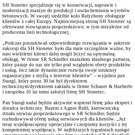
SH Stonetec specjalizuje się w konserwacji, naprawie i
modernizacji maszyn do produkcji i uszlachetniania wyrobów
betonowych. W swojej siedzibie koło Ratyzbony obsługuje
klientów z całej Europy. Najmocniejszą stroną SH Stonetec są
oferowane rozwiązania posprzedażowe, w tym niezależne od
producenta linii technologicznej.
„Podczas poszukiwań odpowiedniego rozwiązania w zakresie
sukcesji dla SH Stonetec było dla mnie szczególnie ważne, by
nasi wieloletni klienci dalej mogli liczyć na optymalną
obsługę. W firmie SR Schindler znalazłem idealnego partnera,
który pasuje do nas nie tylko pod względem oferty produktów
i usług, lecz także dynamicznie rozwija swoje struktury
organizacyjne z myślą o interesie klientów” – wyjaśnia pan
Stangl, który przez 30 lat był dyrektorem
technicznym/dyrektorem zakładu w firmie Schauer & Haeberle
i niespełna 10 lat temu założył firmę SH Stonetec.
Pan Stangl nadal będzie aktywnie wspierał firmę jako ekspert i
doradca techniczny. Razem z Agnes Ridil, kierowniczką
działu serwisu posprzedażowego w SR Schindler, będzie
rozbudowywał ofertę usług serwisowych dla klientów. „Już
teraz współpracujemy operacyjnie i czerpiemy korzyści z tej
kompetentnej współpracy. W najbliższych tygodniach nastąpi