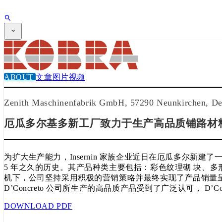
订阅杂志
CPi 期刊
CPI 电视
国际展会
ABOUT
文章
图片
视频
客户指南
JOB BRIDGE
Zenith Maschinenfabrik GmbH, 57290 Neunkirchen, De
简报
广告价格
厄瓜多尔基多新工厂致力于生产高品质铺路材
订阅杂志
为扩大生产能力，Insernin 家族企业近日在厄瓜多尔新建
5 年之久的历史。其产品种类主要包括：彩色纹理砌 块、
机下，公司坚持采用积极的营销策略并最终实现了产品销量呈指
D’Concreto 公司所生产的高品质产品受到了广泛认可， D’C
DOWNLOAD PDF