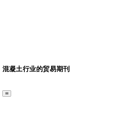
混凝土行业的贸易期刊
CPI 期刊
CPI 电视
国际展会
客户指南
JOB BRIDGE
简报
广告价格