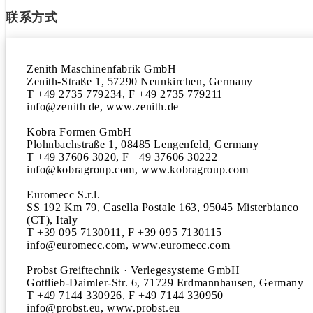
联系方式
Zenith Maschinenfabrik GmbH

Zenith-Straße 1, 57290 Neunkirchen, Germany

T +49 2735 779234, F +49 2735 779211

info@zenith de, www.zenith.de

Kobra Formen GmbH

Plohnbachstraße 1, 08485 Lengenfeld, Germany

T +49 37606 3020, F +49 37606 30222

info@kobragroup.com, www.kobragroup.com

Euromecc S.r.l.

SS 192 Km 79, Casella Postale 163, 95045 Misterbianco

(CT), Italy

T +39 095 7130011, F +39 095 7130115

info@euromecc.com, www.euromecc.com

Probst Greiftechnik · Verlegesysteme GmbH

Gottlieb-Daimler-Str. 6, 71729 Erdmannhausen, Germany

T +49 7144 330926, F +49 7144 330950

info@probst.eu, www.probst.eu